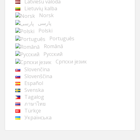
Latviešu valoda
Lietuvių kalba
Norsk
پارسی
Polski
Português
Română
Русский
Cрпски језик
Slovenčina
Slovenščina
Español
Svenska
Tagalog
ภาษาไทย
Türkçe
Українська