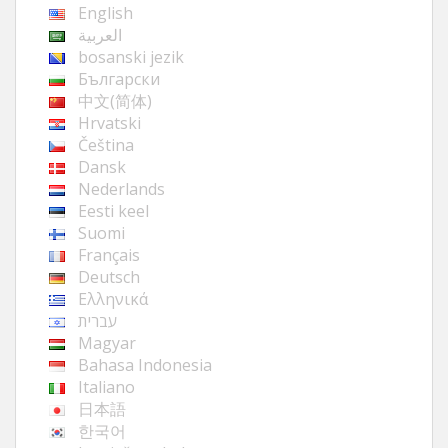
English
العربية
bosanski jezik
Български
中文(简体)
Hrvatski
Čeština
Dansk
Nederlands
Eesti keel
Suomi
Français
Deutsch
Ελληνικά
עברית
Magyar
Bahasa Indonesia
Italiano
日本語
한국어