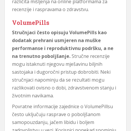
različita mišljenja na online platformama za
recenzije i raspravama o zdravstvu.
VolumePills
Stručnjaci često opisuju VolumePills kao
dodatak prehrani usmjeren na muške
performanse i reproduktivnu podršku, a ne
na trenutno poboljšanje.
Stručne recenzije
mogu istaknuti njegovu mješavinu biljnih
sastojaka i dugoročni pristup dobrobiti. Neki
stručnjaci napominju da se rezultati mogu
razlikovati ovisno o dobi, zdravstvenom stanju i
životnim navikama.
Povratne informacije zajednice o VolumePillsu
često uključuju rasprave o poboljšanom
samopouzdanju, jačem libidu i boljem
zadovoljstvu u vezi. Korisnici ponekad spominju