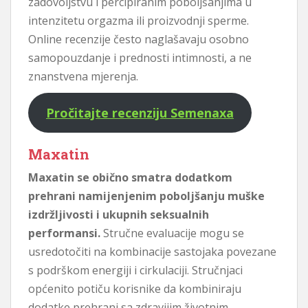
zadovoljstvu i percipiranim poboljšanjima u
intenzitetu orgazma ili proizvodnji sperme.
Online recenzije često naglašavaju osobno
samopouzdanje i prednosti intimnosti, a ne
znanstvena mjerenja.
Pročitajte recenziju Semenaxa
Maxatin
Maxatin se obično smatra dodatkom
prehrani namijenjenim poboljšanju muške
izdržljivosti i ukupnih seksualnih
performansi.
Stručne evaluacije mogu se
usredotočiti na kombinacije sastojaka povezane
s podrškom energiji i cirkulaciji. Stručnjaci
općenito potiču korisnike da kombiniraju
dodatke prehrani sa zdravijim životnim