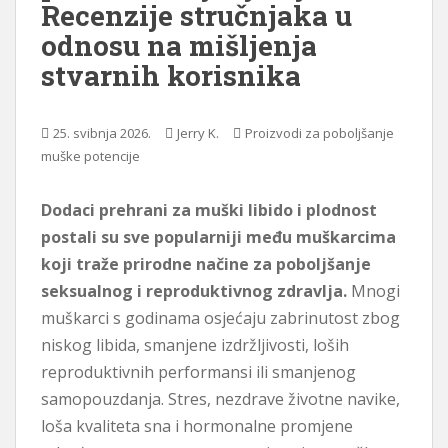
Recenzije stručnjaka u
ž
odnosu na mišljenja
a
stvarnih korisnika
j
25. svibnja 2026.
Jerry K.
Proizvodi za poboljšanje
muške potencije
Dodaci prehrani za muški libido i plodnost
postali su sve popularniji među muškarcima
koji traže prirodne načine za poboljšanje
seksualnog i reproduktivnog zdravlja.
Mnogi
muškarci s godinama osjećaju zabrinutost zbog
niskog libida, smanjene izdržljivosti, loših
reproduktivnih performansi ili smanjenog
samopouzdanja. Stres, nezdrave životne navike,
loša kvaliteta sna i hormonalne promjene