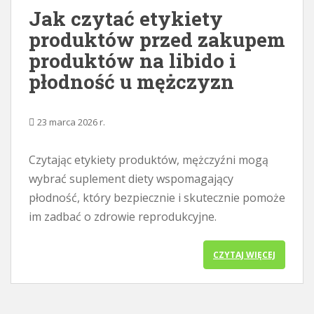
Jak czytać etykiety
e
j
produktów przed zakupem
produktów na libido i
płodność u mężczyzn
23 marca 2026 r.
Czytając etykiety produktów, mężczyźni mogą
wybrać suplement diety wspomagający
płodność, który bezpiecznie i skutecznie pomoże
im zadbać o zdrowie reprodukcyjne.
CZYTAJ WIĘCEJ