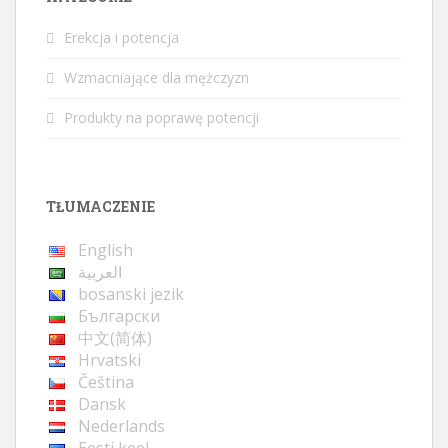
Erekcja i potencja
Wzmacniające dla mężczyzn
Produkty na poprawę potencji
TŁUMACZENIE
English
العربية
bosanski jezik
Български
中文(简体)
Hrvatski
Čeština
Dansk
Nederlands
Eesti keel