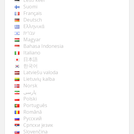
Suomi
Français
Deutsch
Ελληνικά
עברית
Magyar
Bahasa Indonesia
Italiano
日本語
한국어
Latviešu valoda
Lietuvių kalba
Norsk
پارسی
Polski
Português
Română
Русский
Cрпски језик
Slovenčina