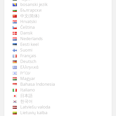
bosanski jezik
Български
中文(简体)
Hrvatski
Čeština
Dansk
Nederlands
Eesti keel
Suomi
Français
Deutsch
Ελληνικά
עברית
Magyar
Bahasa Indonesia
Italiano
日本語
한국어
Latviešu valoda
Lietuvių kalba