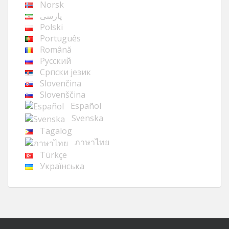
Norsk
پارسی
Polski
Português
Română
Русский
Cрпски језик
Slovenčina
Slovenščina
Español
Svenska
Tagalog
ภาษาไทย
Türkçe
Українська