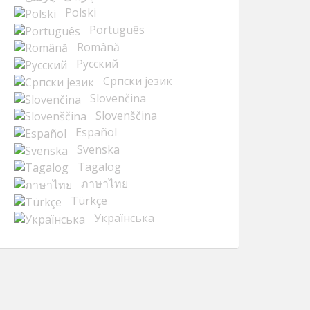
Polski
Português
Română
Русский
Cрпски језик
Slovenčina
Slovenščina
Español
Svenska
Tagalog
ภาษาไทย
Türkçe
Українська