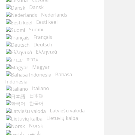
Dansk
Nederlands
Eesti keel
Suomi
Français
Deutsch
Ελληνικά
עברית
Magyar
Bahasa
Indonesia
Italiano
日本語
한국어
Latviešu valoda
Lietuvių kalba
Norsk
پارسی