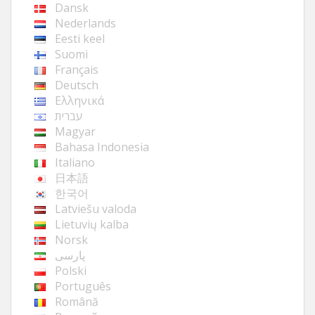
Dansk
Nederlands
Eesti keel
Suomi
Français
Deutsch
Ελληνικά
עברית
Magyar
Bahasa Indonesia
Italiano
日本語
한국어
Latviešu valoda
Lietuvių kalba
Norsk
پارسی
Polski
Português
Română