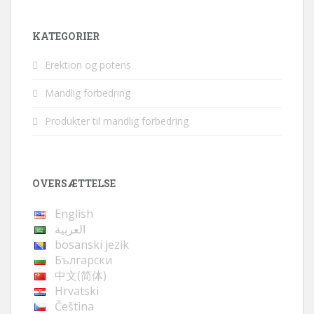
KATEGORIER
Erektion og potens
Mandlig forbedring
Produkter til mandlig forbedring
OVERSÆTTELSE
English
العربية
bosanski jezik
Български
中文(简体)
Hrvatski
Čeština