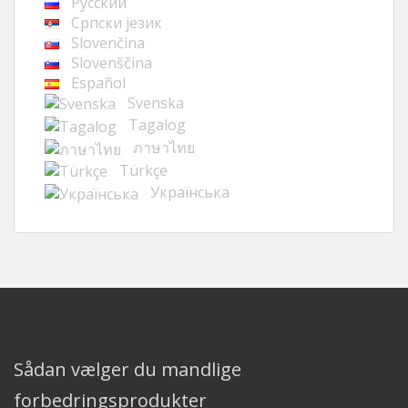
Русский
Cрпски језик
Slovenčina
Slovenščina
Español
Svenska
Tagalog
ภาษาไทย
Türkçe
Українська
Sådan vælger du mandlige
forbedringsprodukter