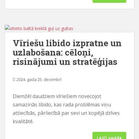
Vīriešu libido izpratne un
uzlabošana: cēloņi,
risinājumi un stratēģijas
2024. gada 25. decembrī
Diemžēl daudziem vīriešiem novecojot
samazinās libido, kas rada problēmas viņu
attiecībās, pārliecībā par sevi un kopējā dzīves
kvalitātē.
LASĪT VAIRĀK