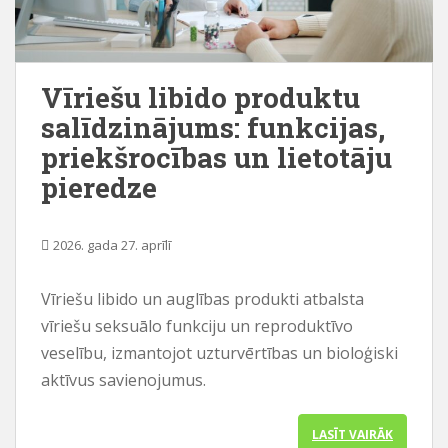
Vīriešu libido produktu
salīdzinājums: funkcijas,
priekšrocības un lietotāju
pieredze
2026. gada 27. aprīlī
Vīriešu libido un auglības produkti atbalsta
vīriešu seksuālo funkciju un reproduktīvo
veselību, izmantojot uzturvērtības un bioloģiski
aktīvus savienojumus.
LASĪT VAIRĀK