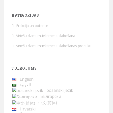
KATEGORIJAS
Erekcija un potence
Vīriešu dzimumtieksmes uzlabošana
Vīriešu dzimumtieksmes uzlabošanas produkti
TULKOJUMS
English
العربية
bosanski jezik
Български
中文(简体)
Hrvatski