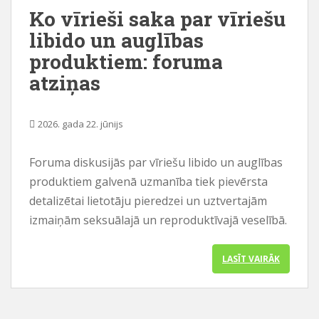
Ko vīrieši saka par vīriešu
u
libido un auglības
produktiem: foruma
atziņas
2026. gada 22. jūnijs
Foruma diskusijās par vīriešu libido un auglības
produktiem galvenā uzmanība tiek pievērsta
detalizētai lietotāju pieredzei un uztvertajām
izmaiņām seksuālajā un reproduktīvajā veselībā.
LASĪT VAIRĀK