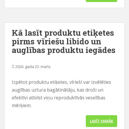
Kā lasīt produktu etiķetes
pirms vīriešu libido un
auglības produktu iegādes
2026. gada 23. marts
Izpētot produktu etiķetes, vīrieši var izvēlēties
auglības uztura bagātinātāju, kas droši un
efektīvi atbilst viņu reproduktīvās veselības
mērķiem.
LASĪT VAIRĀK