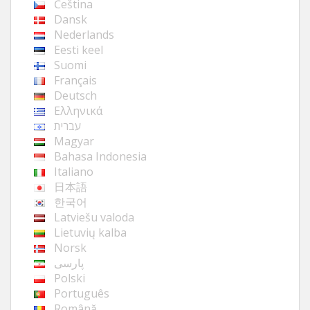
Čeština
Dansk
Nederlands
Eesti keel
Suomi
Français
Deutsch
Ελληνικά
עברית
Magyar
Bahasa Indonesia
Italiano
日本語
한국어
Latviešu valoda
Lietuvių kalba
Norsk
پارسی
Polski
Português
Română