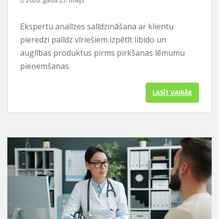
2026. gada 25. maijs
Ekspertu analīzes salīdzināšana ar klientu
pieredzi palīdz vīriešiem izpētīt libido un
auglības produktus pirms pirkšanas lēmumu
pieņemšanas.
LASĪT VAIRĀK