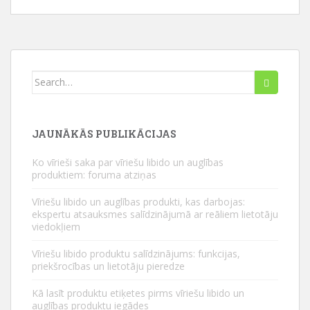
Meklēt:
JAUNĀKĀS PUBLIKĀCIJAS
Ko vīrieši saka par vīriešu libido un auglības
produktiem: foruma atziņas
Vīriešu libido un auglības produkti, kas darbojas:
ekspertu atsauksmes salīdzinājumā ar reāliem lietotāju
viedokļiem
Vīriešu libido produktu salīdzinājums: funkcijas,
priekšrocības un lietotāju pieredze
Kā lasīt produktu etiķetes pirms vīriešu libido un
auglības produktu iegādes