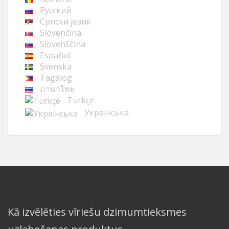
Русский
Cрпски језик
Slovenčina
Slovenščina
Español
Svenska
Tagalog
ภาษาไทย
Türkçe
Українська
Kā izvēlēties vīriešu dzimumtieksmes